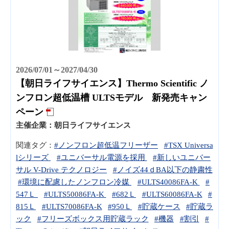
2026/07/01～2027/04/30
【朝日ライフサイエンス】Thermo Scientific ノ
ンフロン超低温槽 ULTSモデル 新発売キャン
ペーン
主催企業：
朝日ライフサイエンス
関連タグ：
#ノンフロン超低温フリーザー
#TSX Universa
lシリーズ
#ユニバーサル電源を採用
#新しいユニバー
サル V-Drive テクノロジー
#ノイズ44ｄBA以下の静粛性
#環境に配慮したノンフロン冷媒
#ULTS40086FA-K
#
547Ｌ
#ULTS50086FA-K
#682Ｌ
#ULTS60086FA-K
#
815Ｌ
#ULTS70086FA-K
#950Ｌ
#貯蔵ケース
#貯蔵ラ
ック
#フリーズボックス用貯蔵ラック
#機器
#割引
#