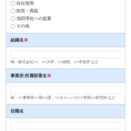
自社使用
卸売・再販
池田理化への提案
その他
組織名
※
例：株式会社○○、○○大学、○○病院、○○市役所 など
事業所/所属部署名
※
例：○○事業所○○部○○課、○○キャンパス○○学部○○研究科 など
役職名