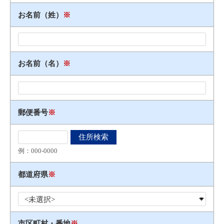
お名前（姓）
※
お名前（名）
※
郵便番号
※
例：000​-​0000
都道府県
※
市区町村・番地
※