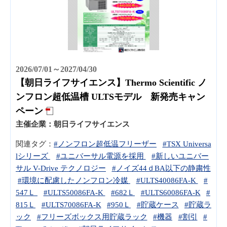
2026/07/01～2027/04/30
【朝日ライフサイエンス】Thermo Scientific ノ
ンフロン超低温槽 ULTSモデル 新発売キャン
ペーン
主催企業：
朝日ライフサイエンス
関連タグ：
#ノンフロン超低温フリーザー
#TSX Universa
lシリーズ
#ユニバーサル電源を採用
#新しいユニバー
サル V-Drive テクノロジー
#ノイズ44ｄBA以下の静粛性
#環境に配慮したノンフロン冷媒
#ULTS40086FA-K
#
547Ｌ
#ULTS50086FA-K
#682Ｌ
#ULTS60086FA-K
#
815Ｌ
#ULTS70086FA-K
#950Ｌ
#貯蔵ケース
#貯蔵ラ
ック
#フリーズボックス用貯蔵ラック
#機器
#割引
#