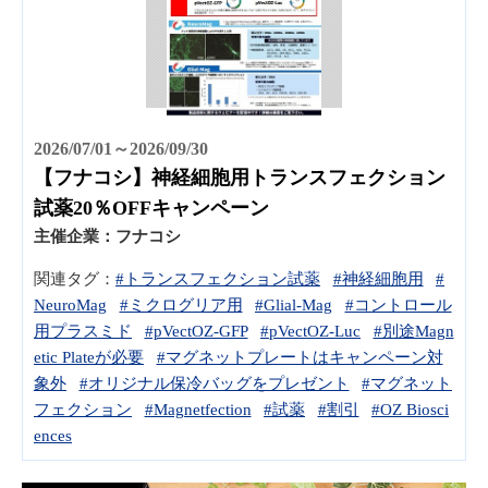
2026/07/01～2026/09/30
【フナコシ】神経細胞用トランスフェクション
試薬20％OFFキャンペーン
主催企業：
フナコシ
関連タグ：
#トランスフェクション試薬
#神経細胞用
#
NeuroMag
#ミクログリア用
#Glial-Mag
#コントロール
用プラスミド
#pVectOZ-GFP
#pVectOZ-Luc
#別途Magn
etic Plateが必要
#マグネットプレートはキャンペーン対
象外
#オリジナル保冷バッグをプレゼント
#マグネット
フェクション
#Magnetfection
#試薬
#割引
#OZ Biosci
ences