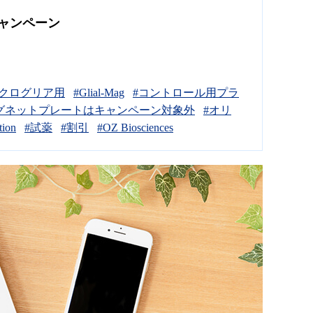
キャンペーン
ミクログリア用
#Glial-Mag
#コントロール用プラ
グネットプレートはキャンペーン対象外
#オリ
tion
#試薬
#割引
#OZ Biosciences