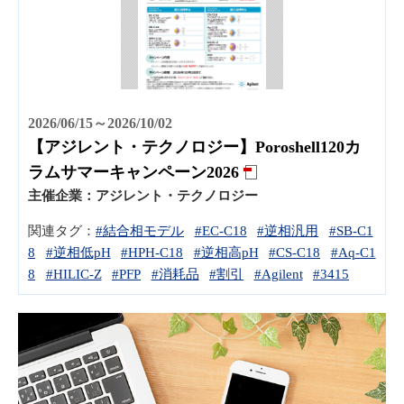
2026/06/15～2026/10/02
【アジレント・テクノロジー】Poroshell120カ
ラムサマーキャンペーン2026
主催企業：
アジレント・テクノロジー
関連タグ：
#結合相モデル
#EC-C18
#逆相汎用
#SB-C1
8
#逆相低pH
#HPH-C18
#逆相高pH
#CS-C18
#Aq-C1
8
#HILIC-Z
#PFP
#消耗品
#割引
#Agilent
#3415