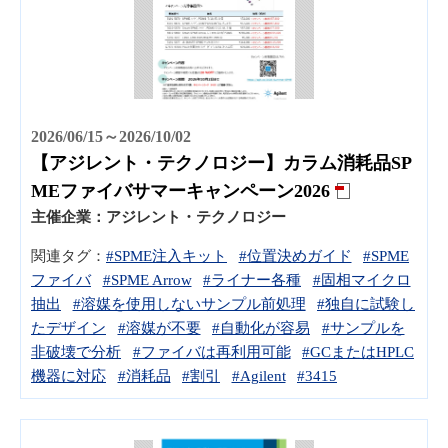
2026/06/15～2026/10/02
【アジレント・テクノロジー】カラム消耗品SP
MEファイバサマーキャンペーン2026
主催企業：
アジレント・テクノロジー
関連タグ：
#SPME注入キット
#位置決めガイド
#SPME
ファイバ
#SPME Arrow
#ライナー各種
#固相マイクロ
抽出
#溶媒を使用しないサンプル前処理
#独自に試験し
たデザイン
#溶媒が不要
#自動化が容易
#サンプルを
非破壊で分析
#ファイバは再利用可能
#GCまたはHPLC
機器に対応
#消耗品
#割引
#Agilent
#3415