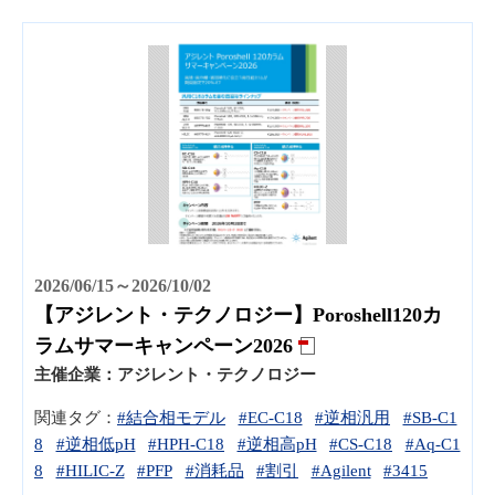
2026/06/15～2026/10/02
【アジレント・テクノロジー】Poroshell120カ
ラムサマーキャンペーン2026
主催企業：
アジレント・テクノロジー
関連タグ：
#結合相モデル
#EC-C18
#逆相汎用
#SB-C1
8
#逆相低pH
#HPH-C18
#逆相高pH
#CS-C18
#Aq-C1
8
#HILIC-Z
#PFP
#消耗品
#割引
#Agilent
#3415