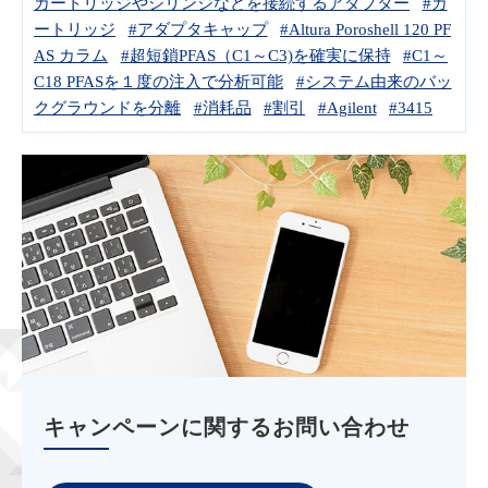
カートリッジやシリンジなどを接続するアダプター
#カ
ートリッジ
#アダプタキャップ
#Altura Poroshell 120 PF
AS カラム
#超短鎖PFAS（C1～C3)を確実に保持
#C1～
C18 PFASを１度の注入で分析可能
#システム由来のバッ
クグラウンドを分離
#消耗品
#割引
#Agilent
#3415
キャンペーンに関するお問い合わせ