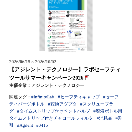
2026/06/15～2026/10/02
【アジレント・テクノロジー】ラボセーフティ
ツールサマーキャンペーン2026
主催企業：
アジレント・テクノロジー
関連タグ：
#InfinityLab
#セーフティキャップ
#セーフ
ティパージボトル
#変換アダプタ
#スクリュープラ
グ
#タイムストリップ付きベントバルブ
#廃液ボトル用
タイムストリップ付きチャコールフィルタ
#消耗品
#割
引
#Agilent
#3415