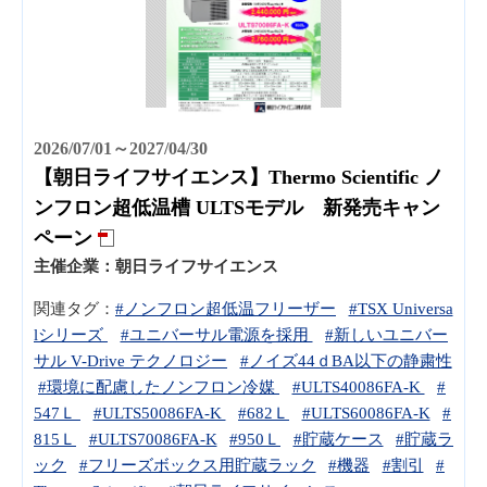
2026/07/01～2027/04/30
【朝日ライフサイエンス】Thermo Scientific ノ
ンフロン超低温槽 ULTSモデル 新発売キャン
ペーン
主催企業：
朝日ライフサイエンス
関連タグ：
#ノンフロン超低温フリーザー
#TSX Universa
lシリーズ
#ユニバーサル電源を採用
#新しいユニバー
サル V-Drive テクノロジー
#ノイズ44ｄBA以下の静粛性
#環境に配慮したノンフロン冷媒
#ULTS40086FA-K
#
547Ｌ
#ULTS50086FA-K
#682Ｌ
#ULTS60086FA-K
#
815Ｌ
#ULTS70086FA-K
#950Ｌ
#貯蔵ケース
#貯蔵ラ
ック
#フリーズボックス用貯蔵ラック
#機器
#割引
#