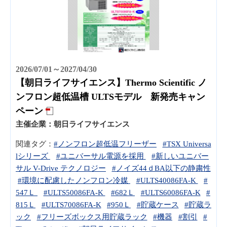
2026/07/01～2027/04/30
【朝日ライフサイエンス】Thermo Scientific ノ
ンフロン超低温槽 ULTSモデル 新発売キャン
ペーン
主催企業：
朝日ライフサイエンス
関連タグ：
#ノンフロン超低温フリーザー
#TSX Universa
lシリーズ
#ユニバーサル電源を採用
#新しいユニバー
サル V-Drive テクノロジー
#ノイズ44ｄBA以下の静粛性
#環境に配慮したノンフロン冷媒
#ULTS40086FA-K
#
547Ｌ
#ULTS50086FA-K
#682Ｌ
#ULTS60086FA-K
#
815Ｌ
#ULTS70086FA-K
#950Ｌ
#貯蔵ケース
#貯蔵ラ
ック
#フリーズボックス用貯蔵ラック
#機器
#割引
#