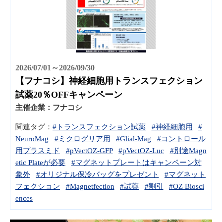
2026/07/01～2026/09/30
【フナコシ】神経細胞用トランスフェクション
試薬20％OFFキャンペーン
主催企業：
フナコシ
関連タグ：
#トランスフェクション試薬
#神経細胞用
#
NeuroMag
#ミクログリア用
#Glial-Mag
#コントロール
用プラスミド
#pVectOZ-GFP
#pVectOZ-Luc
#別途Magn
etic Plateが必要
#マグネットプレートはキャンペーン対
象外
#オリジナル保冷バッグをプレゼント
#マグネット
フェクション
#Magnetfection
#試薬
#割引
#OZ Biosci
ences