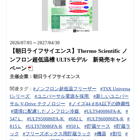
2026/07/01～2027/04/30
【朝日ライフサイエンス】Thermo Scientific ノ
ンフロン超低温槽 ULTSモデル 新発売キャン
ペーン
主催企業：
朝日ライフサイエンス
関連タグ：
#ノンフロン超低温フリーザー
#TSX Universa
lシリーズ
#ユニバーサル電源を採用
#新しいユニバー
サル V-Drive テクノロジー
#ノイズ44ｄBA以下の静粛性
#環境に配慮したノンフロン冷媒
#ULTS40086FA-K
#
547Ｌ
#ULTS50086FA-K
#682Ｌ
#ULTS60086FA-K
#
815Ｌ
#ULTS70086FA-K
#950Ｌ
#貯蔵ケース
#貯蔵ラ
ック
#フリーズボックス用貯蔵ラック
#機器
#割引
#