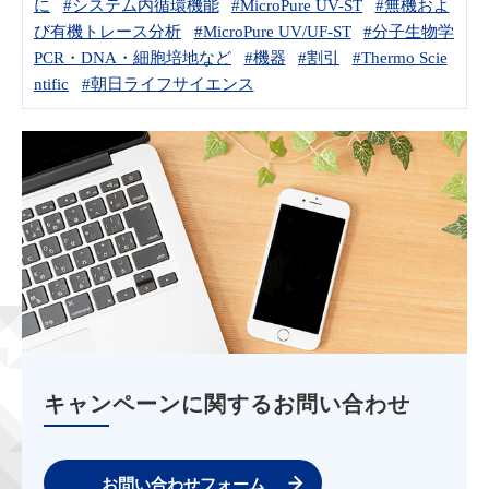
に
#システム内循環機能
#MicroPure UV-ST
#無機およ
び有機トレース分析
#MicroPure UV/UF-ST
#分子生物学
PCR・DNA・細胞培地など
#機器
#割引
#Thermo Scie
ntific
#朝日ライフサイエンス
キャンペーンに関するお問い合わせ
お問い合わせフォーム