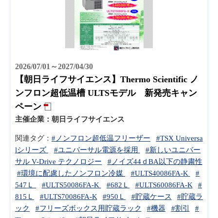
2026/07/01～2027/04/30
【朝日ライフサイエンス】Thermo Scientific ノ
ンフロン超低温槽 ULTSモデル 新発売キャン
ペーン
主催企業：
朝日ライフサイエンス
関連タグ：
#ノンフロン超低温フリーザー
#TSX Universa
lシリーズ
#ユニバーサル電源を採用
#新しいユニバー
サル V-Drive テクノロジー
#ノイズ44ｄBA以下の静粛性
#環境に配慮したノンフロン冷媒
#ULTS40086FA-K
#
547Ｌ
#ULTS50086FA-K
#682Ｌ
#ULTS60086FA-K
#
815Ｌ
#ULTS70086FA-K
#950Ｌ
#貯蔵ケース
#貯蔵ラ
ック
#フリーズボックス用貯蔵ラック
#機器
#割引
#