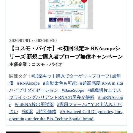
2026/07/01～2026/09/30
【コスモ・バイオ】≪初回限定≫ RNAscopeシ
リーズ 新規ご購入者プローブ無償キャンペーン
主催企業：
コスモ・バイオ
関連タグ：
#試薬キット購入でターゲットプローブ1点無
償
#RNAscope
#自動染色も可能
#超高感度 RNA in situ
ハイブリダイゼーション
#BaseScope
#組織切片上でス
プライシングバリアントRNAの局在が解析
#miRNAscop
e
#miRNA検出用試薬
#専用フォームにてお申込みくだ
さい
#試薬
#特別価格
#Advanced Cell Diagnostics, Inc.,
operating under the Bio-Techne Spatial brand