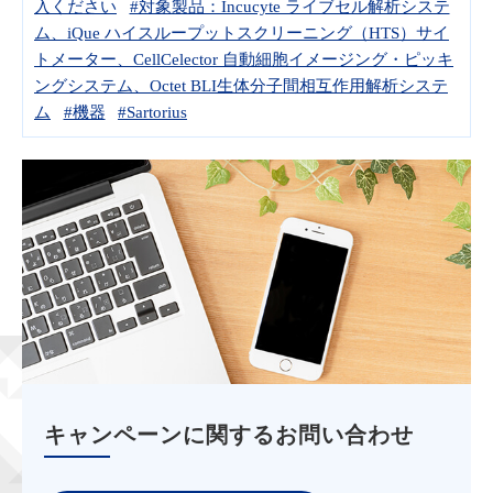
入ください
#対象製品：Incucyte ライブセル解析システ
ム、iQue ハイスループットスクリーニング（HTS）サイ
トメーター、CellCelector 自動細胞イメージング・ピッキ
ングシステム、Octet BLI生体分子間相互作用解析システ
ム
#機器
#Sartorius
キャンペーンに関するお問い合わせ