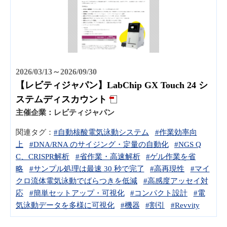
2026/03/13～2026/09/30
【レビティジャパン】LabChip GX Touch 24 シ
ステムディスカウント
主催企業：
レビティジャパン
関連タグ：
#自動核酸電気泳動システム
#作業効率向
上
#DNA/RNA のサイジング・定量の自動化
#NGS Q
C、CRISPR解析
#省作業・高速解析
#ゲル作業を省
略
#サンプル処理は最速 30 秒で完了
#高再現性
#マイ
クロ流体電気泳動でばらつきを低減
#高感度アッセイ対
応
#簡単セットアップ・可視化
#コンパクト設計
#電
気泳動データを多様に可視化
#機器
#割引
#Revvity