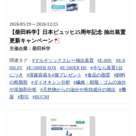
2026/05/29～2026/12/25
【柴田科学】日本ビュッヒ25周年記念 抽出装置
更新キャンペーン
主催企業：
柴田科学
関連タグ：
#マルチソックスレー抽出装置
#E-800
#E-8
00LSV
#E-500ER SOX
#E-500ER HE
#今なら装置1台
につき
#溶媒容器を6個プレゼント
#食品の脂質
#飼料
の粗脂肪
#ダイオキシン分析
#繊維・樹脂・ゴムの油分
や添加剤分析
#天然物からの油分や有効成分の抽出
#機
器
#割引
#BUCHI