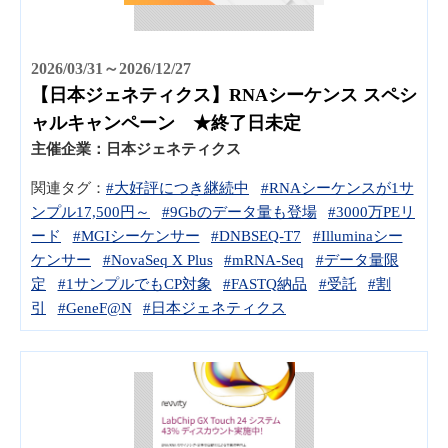
2026/03/31～2026/12/27
【日本ジェネティクス】RNAシーケンス スペシ
ャルキャンペーン ★終了日未定
主催企業：
日本ジェネティクス
関連タグ：
#大好評につき継続中
#RNAシーケンスが1サ
ンプル17,500円～
#9Gbのデータ量も登場
#3000万PEリ
ード
#MGIシーケンサー
#DNBSEQ-T7
#Illuminaシー
ケンサー
#NovaSeq X Plus
#mRNA-Seq
#データ量限
定
#1サンプルでもCP対象
#FASTQ納品
#受託
#割
引
#GeneF@N
#日本ジェネティクス