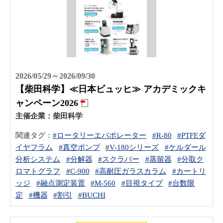
2026/05/29～2026/09/30
【柴田科学】≪日本ビュッヒ≫ アカデミックキ
ャンペーン2026
主催企業：
柴田科学
関連タグ：
#ロータリーエバポレーター
#R-80
#PTFEダ
イヤフラム
#真空ポンプ
#V-180シリーズ
#ケルダール
分析システム
#分解器
#スクラバー
#蒸留器
#分取ク
ロマトグラフ
#C-900
#高耐圧ガラスカラム
#カートリ
ッジ
#融点測定装置
#M-560
#目視タイプ
#台数限
定
#機器
#割引
#BUCHI