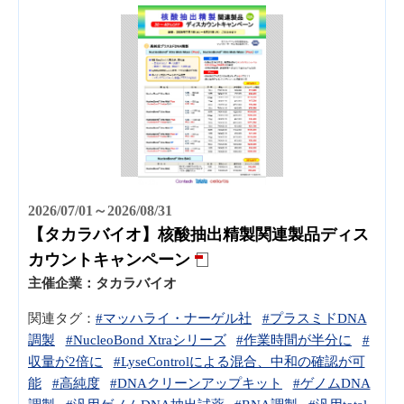
2026/07/01～2026/08/31
【タカラバイオ】核酸抽出精製関連製品ディス
カウントキャンペーン
主催企業：
タカラバイオ
関連タグ：
#マッハライ・ナーゲル社
#プラスミドDNA
調製
#NucleoBond Xtraシリーズ
#作業時間が半分に
#
収量が2倍に
#LyseControlによる混合、中和の確認が可
能
#高純度
#DNAクリーンアップキット
#ゲノムDNA