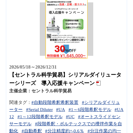
2026/05/18～2026/12/31
【セントラル科学貿易】シリアルダイリュータ
ーシリーズ 導入応援キャンペーン
主催企業：
セントラル科学貿易
関連タグ：
#自動段階希釈希釈装置
#シリアルダイリュ
ーター
#Serial Diluter
#UA
#1～6段階希釈モデル
#UA
12
#1～12段階希釈モデル
#UC
#オートスライドセン
サーモデル
#段階希釈・ボルテックスでの攪拌作業を自
動化
#自動希釈
#分注精度約+-0.6％
#分注作業の均一