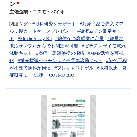
ン
主催企業：
コスモ・バイオ
関連タグ：
#眼科研究をサポート
#対象商品ご購入でア
ルミ製カードケースプレゼント
#涙液ムチン測定キッ
ト
#Mucin Assay Kit
#簡便かつ高感度に定量
#微量な
涙液サンプルからでも測定が可能
#ゼラチンザイモ電気
泳動キット
#炎症・組織修復の指標
#MMP活性を可視
化
#蛍光標識ゼラチンザイモ電気泳動キット
#染色工程
が不要で操作が簡便
#プレキャストゲル
#眼科疾患・炎
症研究に
#試薬
#COSMO BIO