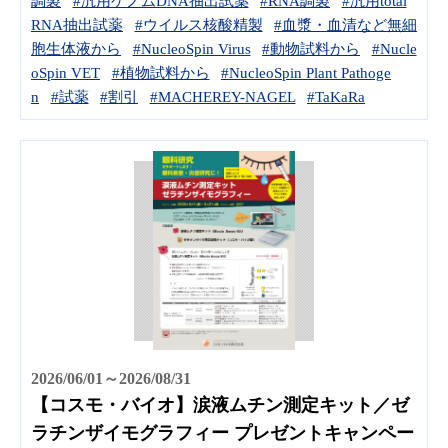
調製
#汎用ゲノムDNA抽出試薬
#RNA調製
#汎用total
RNA抽出試薬
#ウイルス核酸精製
#血漿・血清など無細
胞生体液から
#NucleoSpin Virus
#動物試料から
#Nucle
oSpin VET
#植物試料から
#NucleoSpin Plant Pathoge
n
#試薬
#割引
#MACHEREY-NAGEL
#TaKaRa
2026/06/01～2026/08/31
【コスモ・バイオ】涙液ムチン測定キット／ゼ
ラチンザイモグラフィー プレゼントキャンペー