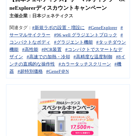
neExplorerディスカウントキャンペーン
主催企業：
日本ジェネティクス
関連タグ：
#新規ラボの設置・増設に
#GeneExplorer
#
サーマルサイクラー
#96 well グラジエントブロック
#
コンパクトなボディ
#グラジエント機能
#タッチダウン
機能
#高性能
#PCR装置
#コンパクトでスマートなデ
ザイン
#高速での加熱・冷却
#高精度な温度制御
#8イ
ンチの直感的な操作性
#カラータッチスクリーン
#機
器
#超特別価格
#GeneF＠N