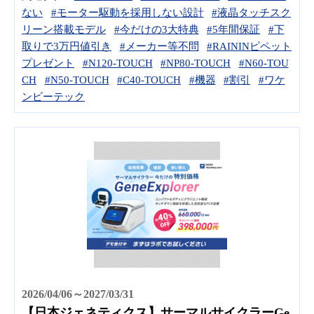
ない
#モーター駆動を採用しない設計
#液晶タッチスク
リーン搭載モデル
#今だけの3大特典
#5年間保証
#下
取りで3万円値引き
#メーカー等不問
#RAININピペット
プレゼント
#N120-TOUCH
#NP80-TOUCH
#N60-TOU
CH
#N50-TOUCH
#C40-TOUCH
#機器
#割引
#ワケ
ンビーテック
2026/04/06～2027/03/31
【日本ジェネティクス】サーマルサイクラーGe