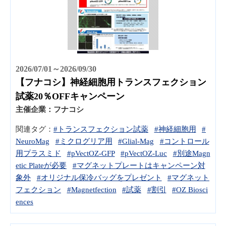
2026/07/01～2026/09/30
【フナコシ】神経細胞用トランスフェクション
試薬20％OFFキャンペーン
主催企業：
フナコシ
関連タグ：
#トランスフェクション試薬
#神経細胞用
#
NeuroMag
#ミクログリア用
#Glial-Mag
#コントロール
用プラスミド
#pVectOZ-GFP
#pVectOZ-Luc
#別途Magn
etic Plateが必要
#マグネットプレートはキャンペーン対
象外
#オリジナル保冷バッグをプレゼント
#マグネット
フェクション
#Magnetfection
#試薬
#割引
#OZ Biosci
ences