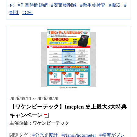
化
#作業時間短縮
#廃棄物削減
#微生物検査
#機器
#
割引
#CSC
2026/05/11～2026/08/20
【ワケンビーテック】Imeplen 史上最大3大特典
キャンペーン
主催企業：
ワケンビーテック
関連タグ：
#分光光度計
#NanoPhotometer
#精度がブレ