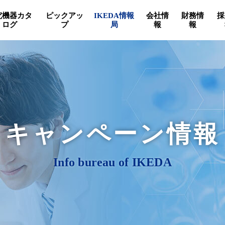
究機器カタ
ピックアッ
IKEDA情報
会社情
財務情
採
ログ
プ
局
報
報
キャンペーン情報