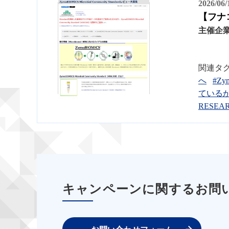
2026/06
【フナコ
主催企
関連タ
へ
#Zym
ている
RESEA
キャンペーンに関するお問