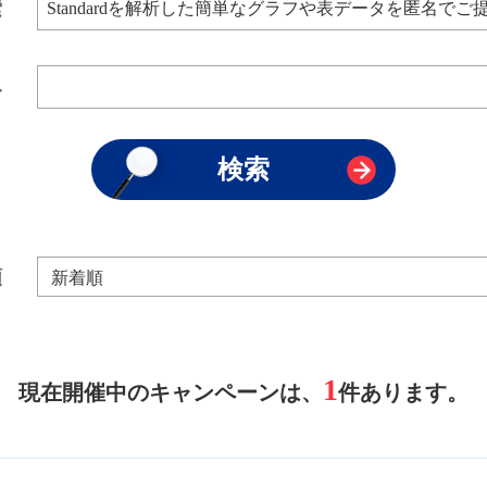
索
み
順
1
現在開催中のキャンペーンは、
件あります。