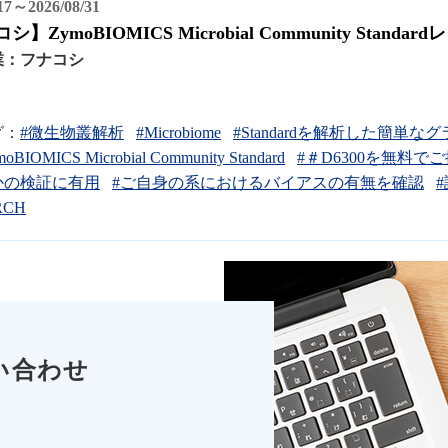
/17～2026/08/31
シ】ZymoBIOMICS Microbial Community Sta
業：
フナコシ
グ：
#微生物叢解析
#Microbiome
#Standardを解析した簡
oBIOMICS Microbial Community Standard
#＃D6300を無料で
かの検証に有用
#ご自身の系におけるバイアスの有無を確認
RCH
い合わせ