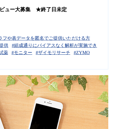
ndardレビュー大募集 ★終了日未定
単なグラフや表データを匿名でご提供いただける方
ご提供
#組成通りにバイアスなく解析が実施でき
#試薬
#モニター
#ザイモリサーチ
#ZYMO