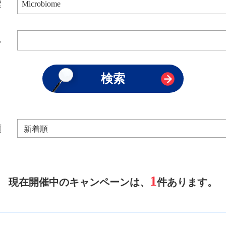
索
み
順
1
現在開催中のキャンペーンは、
件あります。