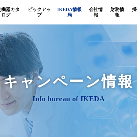
究機器カタ
ピックアッ
IKEDA情報
会社情
財務情
採
ログ
プ
局
報
報
キャンペーン情報