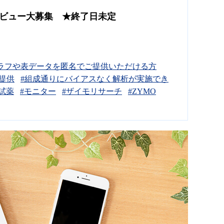
ndardレビュー大募集 ★終了日未定
単なグラフや表データを匿名でご提供いただける方
ご提供
#組成通りにバイアスなく解析が実施でき
#試薬
#モニター
#ザイモリサーチ
#ZYMO