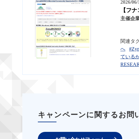
2026/06
【フナコ
主催企
関連タ
へ
#Zym
ている
RESEA
キャンペーンに関するお問