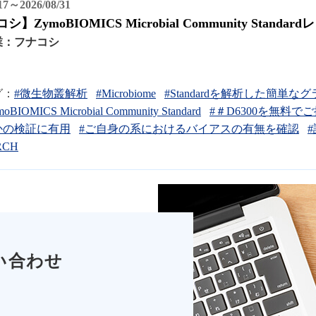
/17～2026/08/31
シ】ZymoBIOMICS Microbial Community Sta
業：
フナコシ
グ：
#微生物叢解析
#Microbiome
#Standardを解析した簡
oBIOMICS Microbial Community Standard
#＃D6300を無料で
かの検証に有用
#ご自身の系におけるバイアスの有無を確認
RCH
い合わせ