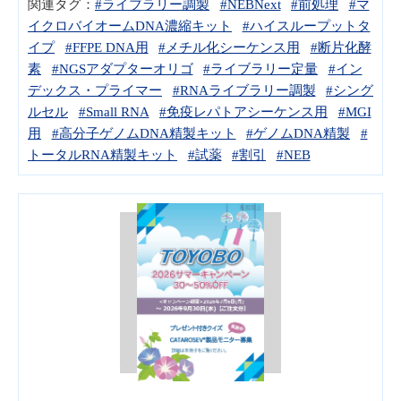
関連タグ：
#ライブラリー調製
#NEBNext
#前処理
#マ
イクロバイオームDNA濃縮キット
#ハイスループットタ
イプ
#FFPE DNA用
#メチル化シーケンス用
#断片化酵
素
#NGSアダプターオリゴ
#ライブラリー定量
#イン
デックス・プライマー
#RNAライブラリー調製
#シング
ルセル
#Small RNA
#免疫レパトアシーケンス用
#MGI
用
#高分子ゲノムDNA精製キット
#ゲノムDNA精製
#
トータルRNA精製キット
#試薬
#割引
#NEB