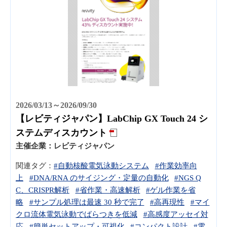
2026/03/13～2026/09/30
【レビティジャパン】LabChip GX Touch 24 シ
ステムディスカウント
主催企業：
レビティジャパン
関連タグ：
#自動核酸電気泳動システム
#作業効率向
上
#DNA/RNA のサイジング・定量の自動化
#NGS Q
C、CRISPR解析
#省作業・高速解析
#ゲル作業を省
略
#サンプル処理は最速 30 秒で完了
#高再現性
#マイ
クロ流体電気泳動でばらつきを低減
#高感度アッセイ対
応
#簡単セットアップ・可視化
#コンパクト設計
#電