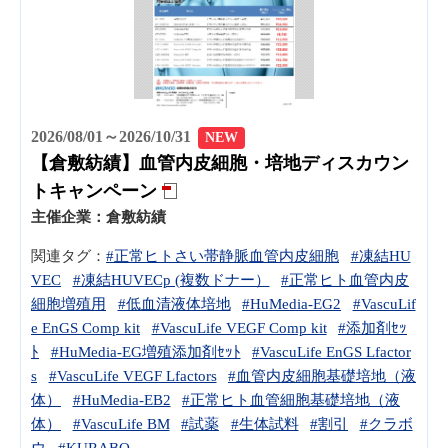
2026/08/01～2026/10/31
NEW
【倉敷紡績】血管内皮細胞・培地ディスカウン
トキャンペーン
主催企業：
倉敷紡績
関連タグ：
#正常ヒトさい帯静脈血管内皮細胞
#凍結HU
VEC
#凍結HUVECp (複数ドナー）
#正常ヒト血管内皮
細胞増殖用
#低血清液体培地
#HuMedia-EG2
#VascuLif
e EnGS Comp kit
#VascuLife VEGF Comp kit
#添加剤ｾｯ
ﾄ
#HuMedia-EG増殖添加剤ｾｯﾄ
#VascuLife EnGS Lfactor
s
#VascuLife VEGF Lfactors
#血管内皮細胞基礎培地（液
体）
#HuMedia-EB2
#正常ヒト血管細胞基礎培地（液
体）
#VascuLife BM
#試薬
#生体試料
#割引
#クラボ
ウ
#KURABO