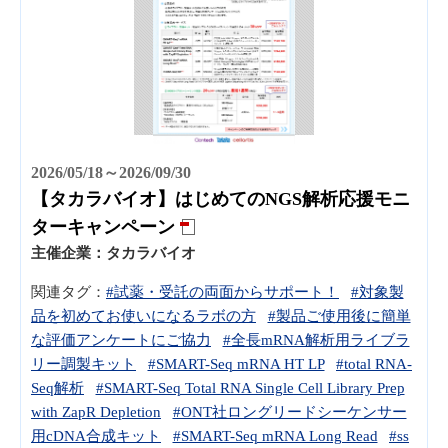
2026/05/18～2026/09/30
【タカラバイオ】はじめてのNGS解析応援モニ
ターキャンペーン
主催企業：
タカラバイオ
関連タグ：
#試薬・受託の両面からサポート！
#対象製
品を初めてお使いになるラボの方
#製品ご使用後に簡単
な評価アンケートにご協力
#全長mRNA解析用ライブラ
リー調製キット
#SMART-Seq mRNA HT LP
#total RNA-
Seq解析
#SMART-Seq Total RNA Single Cell Library Prep
with ZapR Depletion
#ONT社ロングリードシーケンサー
用cDNA合成キット
#SMART-Seq mRNA Long Read
#ss