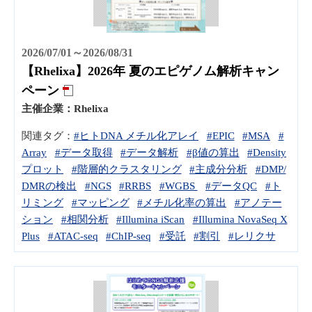
2026/07/01～2026/08/31
【Rhelixa】2026年 夏のエピゲノム解析キャン
ペーン
主催企業：
Rhelixa
関連タグ：
#ヒトDNA メチル化アレイ
#EPIC
#MSA
#
Array
#データ取得
#データ解析
#β値の算出
#Density
プロット
#階層的クラスタリング
#主成分分析
#DMP/
DMRの検出
#NGS
#RRBS
#WGBS
#データQC
#ト
リミング
#マッピング
#メチル化率の算出
#アノテー
ション
#相関分析
#Illumina iScan
#Illumina NovaSeq X
Plus
#ATAC-seq
#ChIP-seq
#受託
#割引
#レリクサ