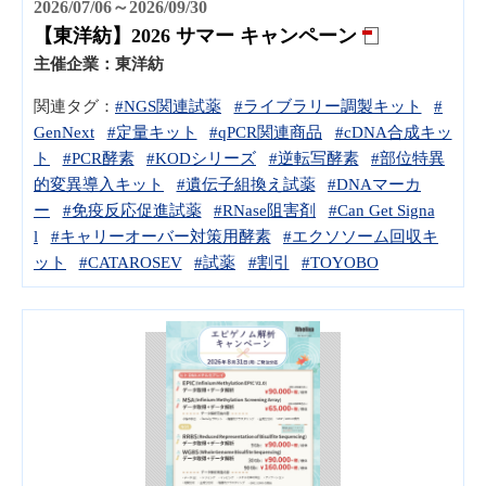
2026/07/06～2026/09/30
【東洋紡】2026 サマー キャンペーン
主催企業：
東洋紡
関連タグ：
#NGS関連試薬
#ライブラリー調製キット
#
GenNext
#定量キット
#qPCR関連商品
#cDNA合成キッ
ト
#PCR酵素
#KODシリーズ
#逆転写酵素
#部位特異
的変異導入キット
#遺伝子組換え試薬
#DNAマーカ
ー
#免疫反応促進試薬
#RNase阻害剤
#Can Get Signa
l
#キャリーオーバー対策用酵素
#エクソソーム回収キ
ット
#CATAROSEV
#試薬
#割引
#TOYOBO