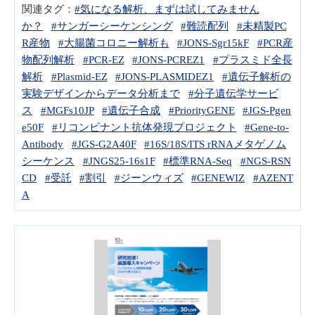
関連タグ：
#気になる解析、まずは試してみません
か？
#サンガーシーケンシング
#難読配列
#未精製PC
R産物
#大腸菌コロニー解析も
#JONS-Sgr15kF
#PCR産
物配列解析
#PCR-EZ
#JONS-PCREZ1
#プラスミド全長
解析
#Plasmid-EZ
#JONS-PLASMIDEZ1
#遺伝子解析の
実験デザインからデータ分析まで
#分子遺伝学サービ
ス
#MGFs10JP
#遺伝子合成
#PriorityGENE
#JGS-Pgen
e50F
#リコンビナント抗体発現プロジェクト
#Gene-to-
Antibody
#JGS-G2A40F
#16S/18S/ITS rRNAメタゲノム
シーケンス
#JNGS25-16s1F
#標準RNA-Seq
#NGS-RSN
CD
#受託
#割引
#ジーンウィズ
#GENEWIZ
#AZENT
A