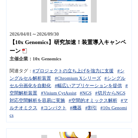
2026/04/01～2026/09/30
【10x Genomics】研究加速！装置導入キャンペ
ーン
主催企業：
10x Genomics
関連タグ：
#プロジェクトの立ち上げを強力に支援
#シ
ングルセル解析装置
#Chromium Xシリーズ
#シングル
セル分画化を自動化
#幅広いアプリケーションを提供
#
空間解析装置
#Visium CytAssist
#NGS
#切片からNGS
対応空間解析を容易に実施
#空間的オミックス解析
#マ
ルチオミクス
#コンパクト
#機器
#割引
#10x Genomi
cs