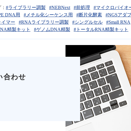
グ：
#ライブラリー調製
#NEBNext
#前処理
#マイクロバイオ
PE DNA用
#メチル化シーケンス用
#断片化酵素
#NGSアダ
ライマー
#RNAライブラリー調製
#シングルセル
#Small RNA
NA精製キット
#ゲノムDNA精製
#トータルRNA精製キット
い合わせ