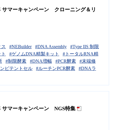
6年 サマーキャンペーン クローニング＆リ
クス
#NEBuilder
#DNA Assembly
#Type IIS 制限
ット
#ゲノムDNA精製キット
#トータルRNA精
断
#制限酵素
#DNA増幅
#PCR酵素
#末端修
コンピテントセル
#ルーチンPCR酵素
#DNAラ
年 サマーキャンペーン NGS特集