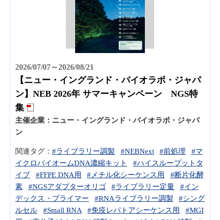
2026/07/07～2026/08/21
【ニュー・イングランド・バイオラボ・ジャパ
ン】NEB 2026年 サマーキャンペーン NGS特
集
主催企業：
ニュー・イングランド・バイオラボ・ジャパ
ン
関連タグ：
#ライブラリー調製
#NEBNext
#前処理
#マ
イクロバイオームDNA濃縮キット
#ハイスループットタ
イプ
#FFPE DNA用
#メチル化シーケンス用
#断片化酵
素
#NGSアダプターオリゴ
#ライブラリー定量
#イン
デックス・プライマー
#RNAライブラリー調製
#シング
ルセル
#Small RNA
#免疫レパトアシーケンス用
#MGI