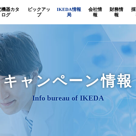
究機器カタ
ピックアッ
IKEDA情報
会社情
財務情
採
ログ
プ
局
報
報
キャンペーン情報