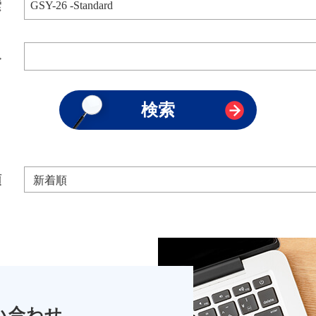
索
み
順
い合わせ