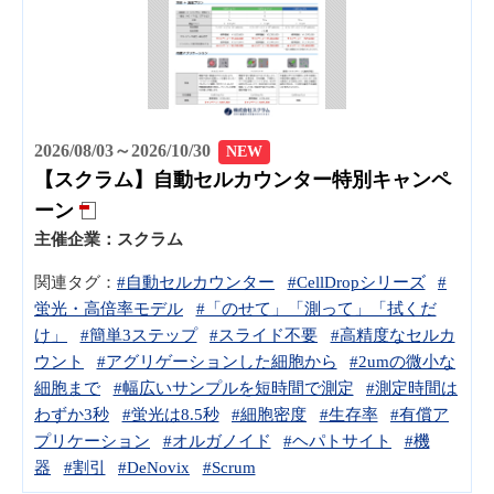
2026/08/03～2026/10/30
NEW
【スクラム】自動セルカウンター特別キャンペ
ーン
主催企業：
スクラム
関連タグ：
#自動セルカウンター
#CellDropシリーズ
#
蛍光・高倍率モデル
#「のせて」「測って」「拭くだ
け」
#簡単3ステップ
#スライド不要
#高精度なセルカ
ウント
#アグリゲーションした細胞から
#2umの微小な
細胞まで
#幅広いサンプルを短時間で測定
#測定時間は
わずか3秒
#蛍光は8.5秒
#細胞密度
#生存率
#有償ア
プリケーション
#オルガノイド
#ヘパトサイト
#機
器
#割引
#DeNovix
#Scrum