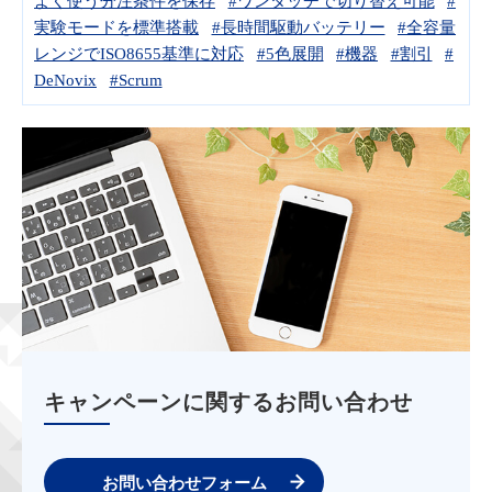
よく使う分注条件を保存
#ワンタッチで切り替え可能
#
実験モードを標準搭載
#長時間駆動バッテリー
#全容量
レンジでISO8655基準に対応
#5色展開
#機器
#割引
#
DeNovix
#Scrum
キャンペーンに関するお問い合わせ
お問い合わせフォーム