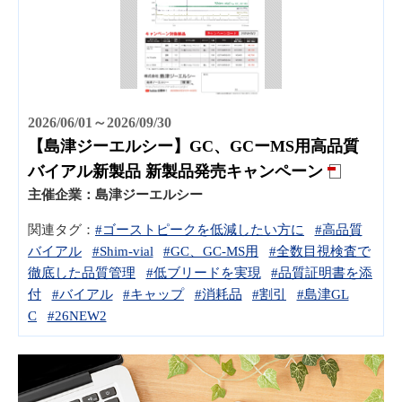
2026/06/01～2026/09/30
【島津ジーエルシー】GC、GCーMS用高品質
バイアル新製品 新製品発売キャンペーン
主催企業：
島津ジーエルシー
関連タグ：
#ゴーストピークを低減したい方に
#高品質
バイアル
#Shim-vial
#GC、GC-MS用
#全数目視検査で
徹底した品質管理
#低ブリードを実現
#品質証明書を添
付
#バイアル
#キャップ
#消耗品
#割引
#島津GL
C
#26NEW2