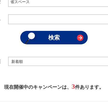
索
み
順
3
現在開催中のキャンペーンは、
件あります。