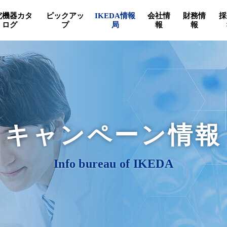
究機器カタ
ピックアッ
IKEDA情報
会社情
財務情
採
ログ
プ
局
報
報
キャンペーン情報