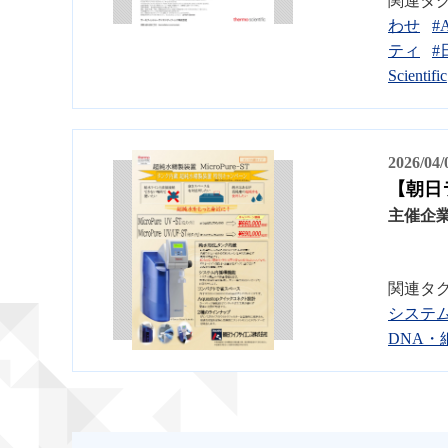
関連タ
わせ
#
ティ
#
Scientific
2026/04
【朝日ラ
主催企
関連タ
システ
DNA・