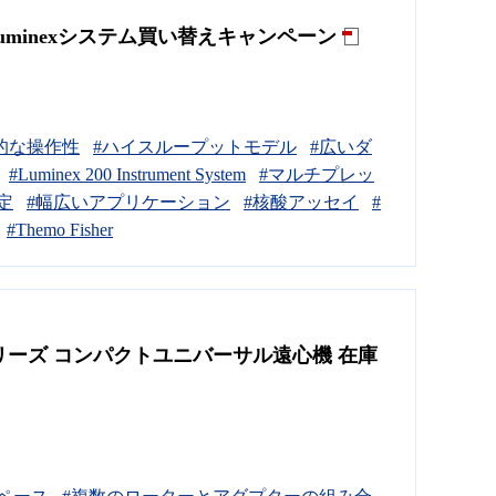
minexシステム買い替えキャンペーン
的な操作性
#ハイスループットモデル
#広いダ
#Luminex 200 Instrument System
#マルチプレッ
定
#幅広いアプリケーション
#核酸アッセイ
#
#Themo Fisher
 シリーズ コンパクトユニバーサル遠心機 在庫