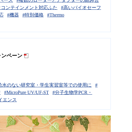
ペース
#複数のローターとアダプターの組み合
lバイオコンテインメント対応ふた
#高いバイオセーフ
応
#機器
#特別価格
#Thermo
キャンペーン
給水のない研究室・学生実習室等での使用に
#
析
#MicroPure UV/UF-ST
#分子生物学PCR・
イエンス