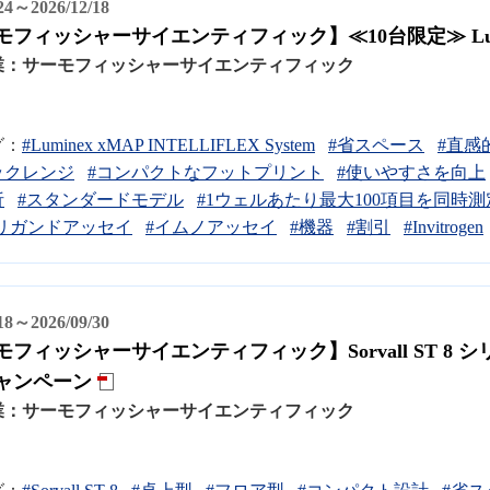
/24～2026/12/18
モフィッシャーサイエンティフィック】≪10台限定≫ Lu
業：
サーモフィッシャーサイエンティフィック
グ：
#Luminex xMAP INTELLIFLEX System
#省スペース
#直感
ックレンジ
#コンパクトなフットプリント
#使いやすさを向上
析
#スタンダードモデル
#1ウェルあたり最大100項目を同時測
-リガンドアッセイ
#イムノアッセイ
#機器
#割引
#Invitrogen
/18～2026/09/30
モフィッシャーサイエンティフィック】Sorvall ST 8
ャンペーン
業：
サーモフィッシャーサイエンティフィック