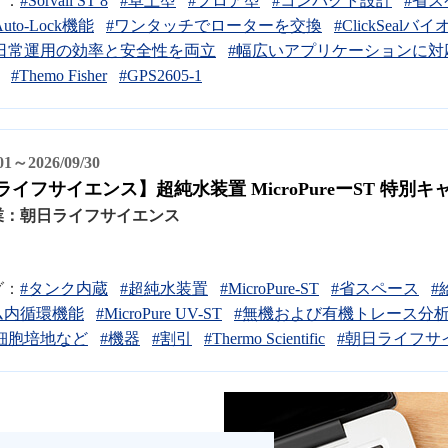
グ：
#Sorvall ST 8
#卓上型
#フロア型
#コンパクト設計
#省ス
Auto-Lock機能
#ワンタッチでローターを交換
#ClickSea
日常運用の効率と安全性を両立
#幅広いアプリケーションに対
#Themo Fisher
#GPS2605-1
/01～2026/09/30
イフサイエンス】超純水装置 MicroPureーST 特別
業：
朝日ライフサイエンス
グ：
#タンク内蔵
#超純水装置
#MicroPure-ST
#省スペース
#
ム内循環機能
#MicroPure UV-ST
#無機および有機トレース分
細胞培地など
#機器
#割引
#Thermo Scientific
#朝日ライフサ