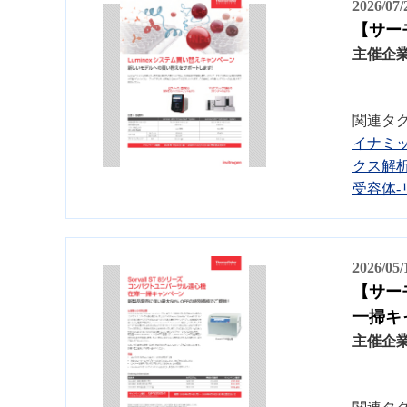
2026/07
【サー
主催企
関連タ
イナミ
クス解
受容体
2026/05
【サー
一掃キ
主催企