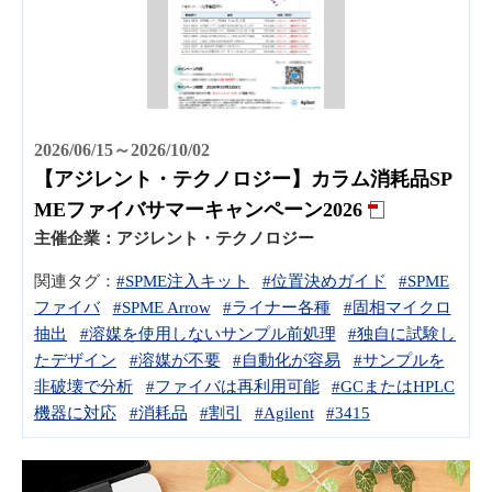
2026/06/15～2026/10/02
【アジレント・テクノロジー】カラム消耗品SP
MEファイバサマーキャンペーン2026
主催企業：
アジレント・テクノロジー
関連タグ：
#SPME注入キット
#位置決めガイド
#SPME
ファイバ
#SPME Arrow
#ライナー各種
#固相マイクロ
抽出
#溶媒を使用しないサンプル前処理
#独自に試験し
たデザイン
#溶媒が不要
#自動化が容易
#サンプルを
非破壊で分析
#ファイバは再利用可能
#GCまたはHPLC
機器に対応
#消耗品
#割引
#Agilent
#3415