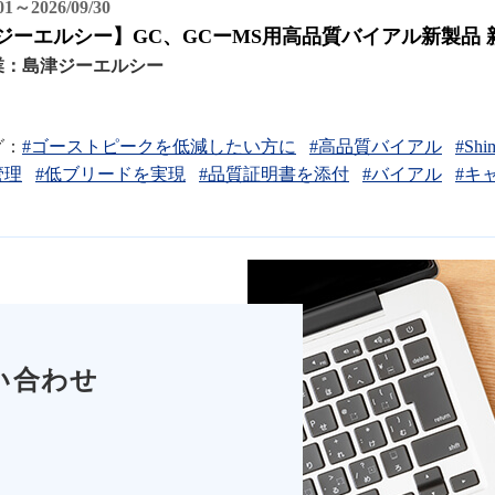
/01～2026/09/30
ジーエルシー】GC、GCーMS用高品質バイアル新製品
業：
島津ジーエルシー
グ：
#ゴーストピークを低減したい方に
#高品質バイアル
#Shim
管理
#低ブリードを実現
#品質証明書を添付
#バイアル
#キ
い合わせ