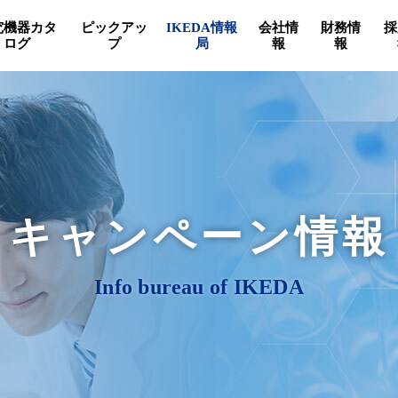
究機器カタ
ピックアッ
IKEDA情報
会社情
財務情
採
ログ
プ
局
報
報
キャンペーン情報