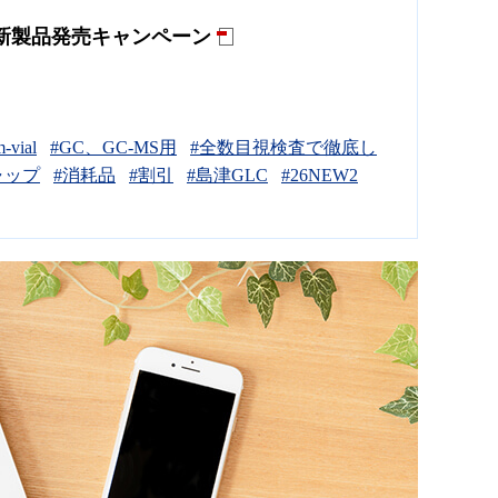
 新製品発売キャンペーン
-vial
#GC、GC-MS用
#全数目視検査で徹底し
ャップ
#消耗品
#割引
#島津GLC
#26NEW2