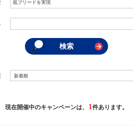
索
み
順
1
現在開催中のキャンペーンは、
件あります。