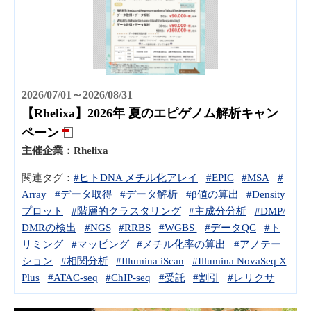
2026/07/01～2026/08/31
【Rhelixa】2026年 夏のエピゲノム解析キャン
ペーン
主催企業：
Rhelixa
関連タグ：
#ヒトDNA メチル化アレイ
#EPIC
#MSA
#
Array
#データ取得
#データ解析
#β値の算出
#Density
プロット
#階層的クラスタリング
#主成分分析
#DMP/
DMRの検出
#NGS
#RRBS
#WGBS
#データQC
#ト
リミング
#マッピング
#メチル化率の算出
#アノテー
ション
#相関分析
#Illumina iScan
#Illumina NovaSeq X
Plus
#ATAC-seq
#ChIP-seq
#受託
#割引
#レリクサ