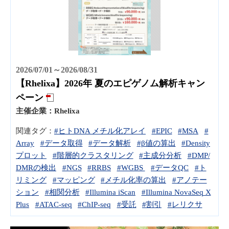
2026/07/01～2026/08/31
【Rhelixa】2026年 夏のエピゲノム解析キャン
ペーン
主催企業：
Rhelixa
関連タグ：
#ヒトDNA メチル化アレイ
#EPIC
#MSA
#
Array
#データ取得
#データ解析
#β値の算出
#Density
プロット
#階層的クラスタリング
#主成分分析
#DMP/
DMRの検出
#NGS
#RRBS
#WGBS
#データQC
#ト
リミング
#マッピング
#メチル化率の算出
#アノテー
ション
#相関分析
#Illumina iScan
#Illumina NovaSeq X
Plus
#ATAC-seq
#ChIP-seq
#受託
#割引
#レリクサ