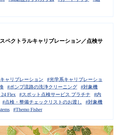
サスペクトラルキャリブレーション／点検サ
ルキャリブレーション
#光学系キャリブレーショ
換
#ポンプ流路の洗浄クリーニング
#対象機
4 Flex
#スポット点検サービス プラチナ
#内
#点検・整備チェックリストのお渡し
#対象機
stems
#Themo Fisher