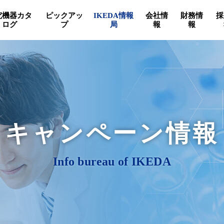
究機器カタ
ピックアッ
IKEDA情報
会社情
財務情
採
ログ
プ
局
報
報
キャンペーン情報