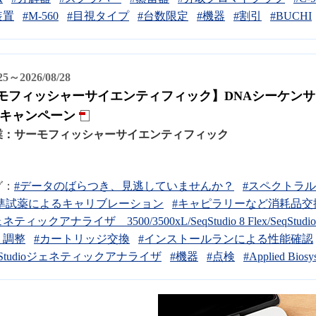
装置
#M-560
#目視タイプ
#台数限定
#機器
#割引
#BUCHI
/25～2026/08/28
モフィッシャーサイエンティフィック】DNAシーケン
 キャンペーン
業：
サーモフィッシャーサイエンティフィック
グ：
#データのばらつき、見逃していませんか？
#スペクトラ
準試薬によるキャリブレーション
#キャピラリーなど消耗品交
ィックアナライザ 3500/3500xL/SeqStudio 8 Flex/SeqStudio 2
・調整
#カートリッジ交換
#インストールランによる性能確認
qStudioジェネティックアナライザ
#機器
#点検
#Applied Biosy