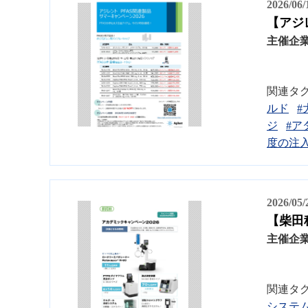
2026/06
【アジ
主催企
関連タ
ルド
#
ジ
#ア
度の注
2026/05
【柴田
主催企
関連タ
システ