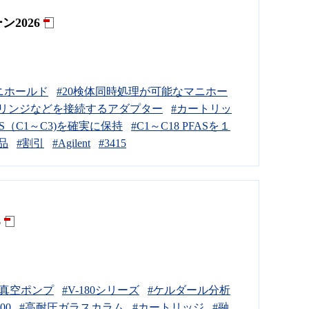
2026
0 マニホールド
#20検体同時処理が可能なマニホー
シリンジなどを接続するアダプター
#カートリッ
AS（C1～C3)を確実に保持
#C1～C18 PFASを１
品
#割引
#Agilent
#3415
6
#真空ポンプ
#V-180シリーズ
#ケルダール分析
00
#高耐圧ガラスカラム
#カートリッジ
#融