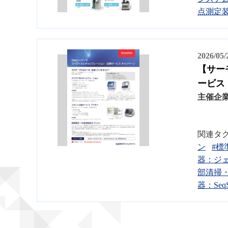
点測定
2026/05
【サー
ービス
主催企
関連タ
ン
#標
器：ジェネテ
部清掃
器：Se