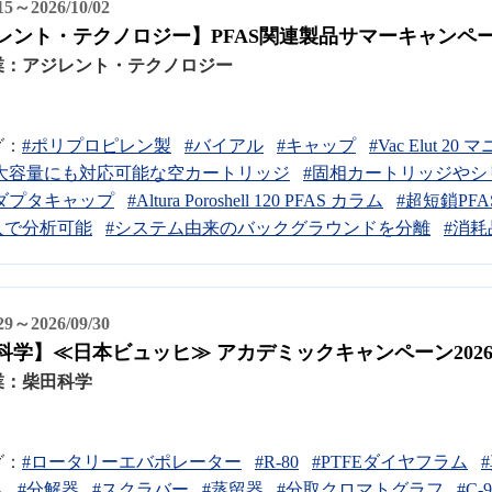
/15～2026/10/02
レント・テクノロジー】PFAS関連製品サマーキャンペーン
業：
アジレント・テクノロジー
グ：
#ポリプロピレン製
#バイアル
#キャップ
#Vac Elut 2
大容量にも対応可能な空カートリッジ
#固相カートリッジや
ダプタキャップ
#Altura Poroshell 120 PFAS カラム
#超短鎖PF
入で分析可能
#システム由来のバックグラウンドを分離
#消耗
/29～2026/09/30
科学】≪日本ビュッヒ≫ アカデミックキャンペーン202
業：
柴田科学
グ：
#ロータリーエバポレーター
#R-80
#PTFEダイヤフラム
ム
#分解器
#スクラバー
#蒸留器
#分取クロマトグラフ
#C-9