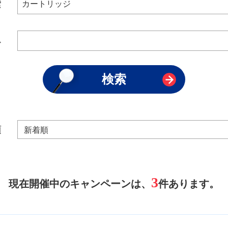
索
み
順
3
現在開催中のキャンペーンは、
件あります。