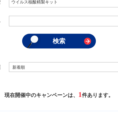
索
み
順
1
現在開催中のキャンペーンは、
件あります。