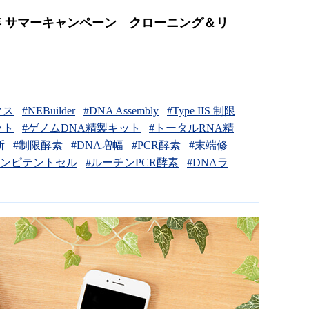
6年 サマーキャンペーン クローニング＆リ
クス
#NEBuilder
#DNA Assembly
#Type IIS 制限
ット
#ゲノムDNA精製キット
#トータルRNA精
断
#制限酵素
#DNA増幅
#PCR酵素
#末端修
コンピテントセル
#ルーチンPCR酵素
#DNAラ