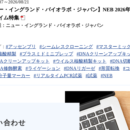
/07～2026/08/21
ー・イングランド・バイオラボ・ジャパン】NEB 202
イム特集
業：
ニュー・イングランド・バイオラボ・ジャパン
グ：
#アッセンブリ
#シームレスクローニング
#マスターミッ
核酸精製
#プラスミドミニプレップ
#DNAクリーンアップキ
NAクリーンアップキット
#ウイルス核酸精製キット
#DNA切
NA修飾酵素
#ライゲーション
#DNAリガーゼ
#形質転換
#
分子量マーカー
#リアルタイムPCR試薬
#試薬
#NEB
い合わせ