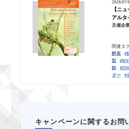
2026/07
【ニュ
アルタ
主催企
関連タ
酵素
#
製
#R
飾
#D
ダー
#
キャンペーンに関するお問