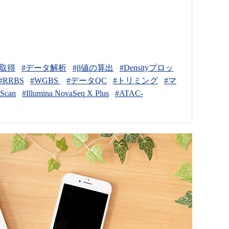
タ取得
#データ解析
#β値の算出
#Densityプロッ
#RRBS
#WGBS
#データQC
#トリミング
#マ
iScan
#Illumina NovaSeq X Plus
#ATAC-