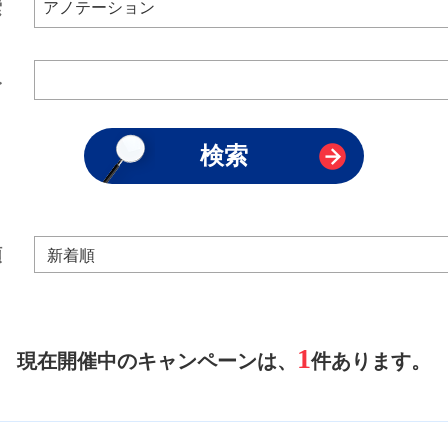
索
み
順
1
現在開催中のキャンペーンは、
件あります。