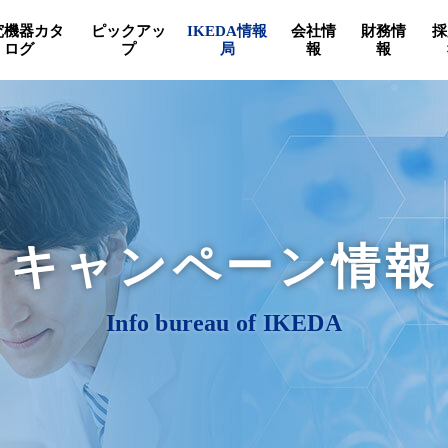
究機器カタ
ピックアッ
IKEDA情報
会社情
財務情
採
ログ
プ
局
報
報
キャンペーン情報