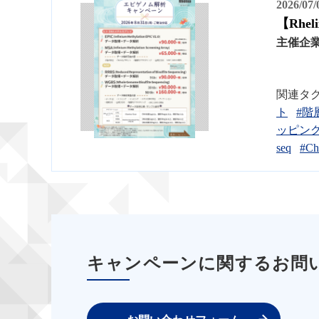
2026/07
【Rhe
主催企
関連タ
ト
#階
ッピン
seq
#Ch
キャンペーンに関するお問