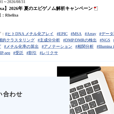
/01～2026/08/31
lixa】2026年 夏のエピゲノム解析キャンペーン
業：
Rhelixa
グ：
#ヒトDNA メチル化アレイ
#EPIC
#MSA
#Array
#デー
層的クラスタリング
#主成分分析
#DMP/DMRの検出
#NGS
グ
#メチル化率の算出
#アノテーション
#相関分析
#Illumina 
IP-seq
#受託
#割引
#レリクサ
い合わせ