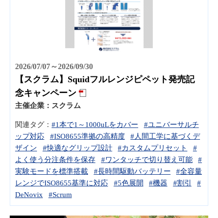
2026/07/07～2026/09/30
【スクラム】Squidフルレンジピペット発売記
念キャンペーン
主催企業：
スクラム
関連タグ：
#1本で1～1000uLをカバー
#ユニバーサルチ
ップ対応
#ISO8655準拠の高精度
#人間工学に基づくデ
ザイン
#快適なグリップ設計
#カスタムプリセット
#
よく使う分注条件を保存
#ワンタッチで切り替え可能
#
実験モードを標準搭載
#長時間駆動バッテリー
#全容量
レンジでISO8655基準に対応
#5色展開
#機器
#割引
#
DeNovix
#Scrum