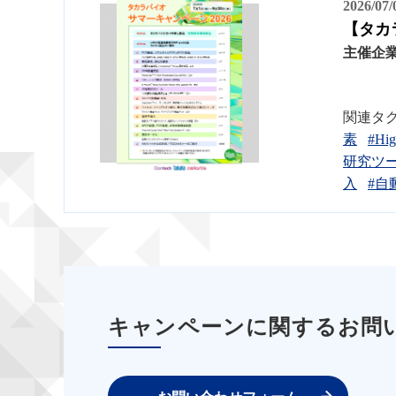
2026/07
【タカ
主催企
関連タ
素
#Hi
研究ツ
入
#自
キャンペーンに関するお問