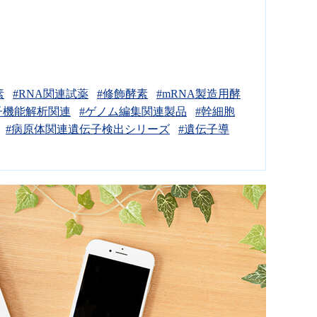
素
#RNA関連試薬
#修飾酵素
#mRNA製造用酵
子機能解析関連
#ゲノム編集関連製品
#幹細胞
#病原体関連遺伝子検出シリーズ
#遺伝子導