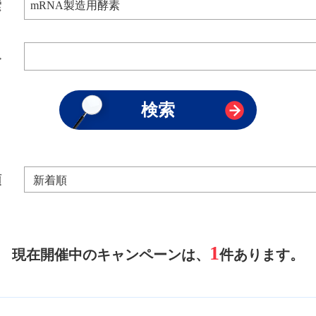
索
み
順
1
現在開催中のキャンペーンは、
件あります。