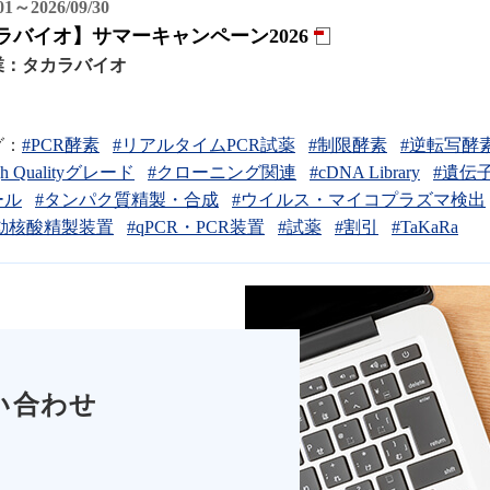
/01～2026/09/30
ラバイオ】サマーキャンペーン2026
業：
タカラバイオ
グ：
#PCR酵素
#リアルタイムPCR試薬
#制限酵素
#逆転写酵
gh Qualityグレード
#クローニング関連
#cDNA Library
#遺伝
ール
#タンパク質精製・合成
#ウイルス・マイコプラズマ検出
動核酸精製装置
#qPCR・PCR装置
#試薬
#割引
#TaKaRa
い合わせ