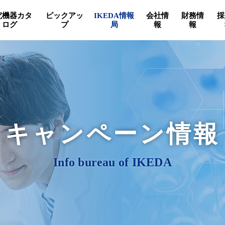
究機器カタ
ピックアッ
IKEDA情報
会社情
財務情
採
ログ
プ
局
報
報
キャンペーン情報