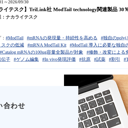
/01～2026/09/30
イテスク】TriLink社 ModTail technology関連製品 
業：
ナカライテスク
グ：
#ModTail
#mRNAの発現量・持続性を高める
#独自のpoly(
リスクの低減
#mRNA ModTail Kit
#ModTail 導入に必要な
#Catalog mRNAの100ug容量全製品が対象
#修飾・改変による
遺伝子
#ゲノム編集
#In vivo発現評価
#抗原
#試薬
#割引
#T
い合わせ