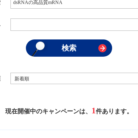
索
み
順
1
現在開催中のキャンペーンは、
件あります。