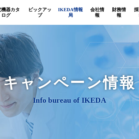
究機器カタ
ピックアッ
IKEDA情報
会社情
財務情
採
ログ
プ
局
報
報
キャンペーン情報