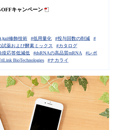
30％OFFキャンペーン
A)tail修飾技術
#低用量化
#投与回数の削減
#
独自の試薬および酵素ミックス
#カタログ
免疫応答低減低
#dsRNAの高品質mRNA
#レポ
riLink BioTechnologies
#ナカライ