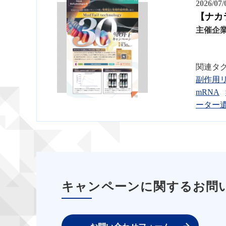
2026/07
【ナカラ
主催企
関連タ
副作用
mRNA
ーター
キャンペーンに関するお問