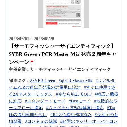
2026/06/01～2026/08/28
【サーモフィッシャーサイエンティフィック】
SYBR Green qPCR Master Mix 発売２周年キャ
ンペーン
主催企業：
サーモフィッシャーサイエンティフィック
関連タグ：
#SYBR Green
#qPCR Master Mix
#リアルタ
イムPCRの遺伝子発現の定量用に設計
#すぐに使用でき
る2Xマスターミックス
#今なら約25％OFF
#幅広い機器
に対応
#スタンダートモード
#Fastモード
#包括的なワ
ークフローに適応
#さまざまな逆転写酵素に適応
#Tm
値の適用範囲が広い
#ROX色素が添加済み
#長期間の有
効期限
#コンタミの低減
#鋳型のキャリーオーバーコン