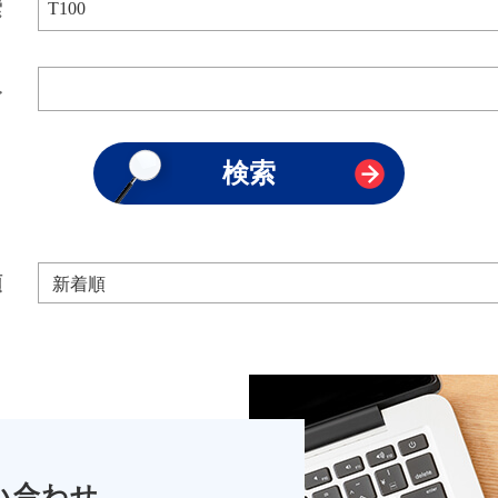
索
み
順
い合わせ