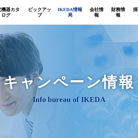
究機器カタ
ピックアッ
IKEDA情報
会社情
財務情
採
ログ
プ
局
報
報
キャンペーン情報