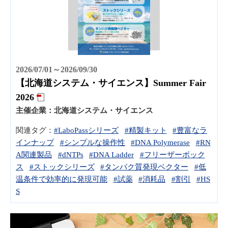
2026/07/01～2026/09/30
【北海道システム・サイエンス】Summer Fair
2026
主催企業：
北海道システム・サイエンス
関連タグ：
#LaboPassシリーズ
#精製キット
#豊富なラ
インナップ
#シンプルな操作性
#DNA Polymerase
#RN
A関連製品
#dNTPs
#DNA Ladder
#フリーザーボック
ス
#ストックシリーズ
#タンパク質発現ベクター
#低
温条件で効率的に発現可能
#試薬
#消耗品
#割引
#HS
S