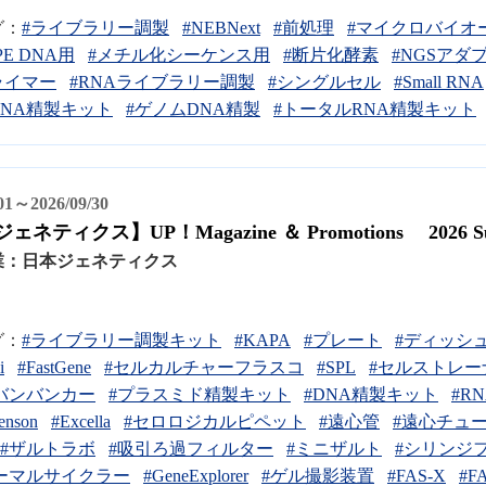
グ：
#ライブラリー調製
#NEBNext
#前処理
#マイクロバイオ
PE DNA用
#メチル化シーケンス用
#断片化酵素
#NGSアダ
ライマー
#RNAライブラリー調製
#シングルセル
#Small RNA
NA精製キット
#ゲノムDNA精製
#トータルRNA精製キット
/01～2026/09/30
ネティクス】UP！Magazine ＆ Promotions 2026 S
業：
日本ジェネティクス
グ：
#ライブラリー調製キット
#KAPA
#プレート
#ディッシ
i
#FastGene
#セルカルチャーフラスコ
#SPL
#セルストレ
バンバンカー
#プラスミド精製キット
#DNA精製キット
#R
enson
#Excella
#セロロジカルピペット
#遠心管
#遠心チュ
#ザルトラボ
#吸引ろ過フィルター
#ミニザルト
#シリンジ
ーマルサイクラー
#GeneExplorer
#ゲル撮影装置
#FAS-X
#FA