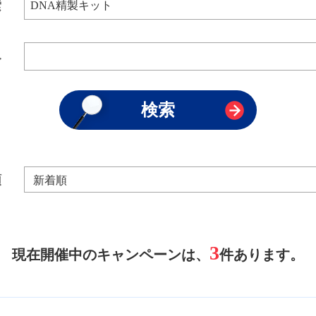
索
み
順
3
現在開催中のキャンペーンは、
件あります。