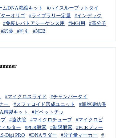
ームDNA濃縮キット
#ハイスループットタイ
プターオリゴ
#ライブラリー定量
#インデック
#免疫レパトアシーケンス用
#MGI用
#高分子
#試薬
#割引
#NEB
ummer
ュ
#マイクロスライド
#チャンバータイ
ーナー
#スフェロイド形成ユニット
#細胞凍結保
NA精製キット
#ピペットチッ
ーブ
#遠沈管
#マイクロチューブ
#マイクロピ
フィルター
#PCR酵素
#制限酵素
#PCRプレー
S-Digi PRO
#DNAラダー
#分子量マーカー
#