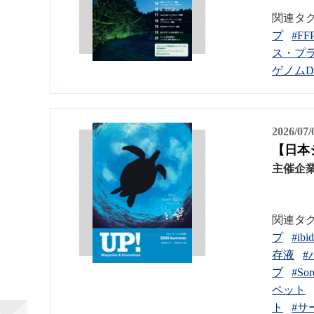
関連タ
プ
#FF
ス・プ
ゲノムD
2026/07
【日本ジェ
主催企
関連タ
プ
#ibid
存液
#
プ
#Sor
ペット
ト
#サ