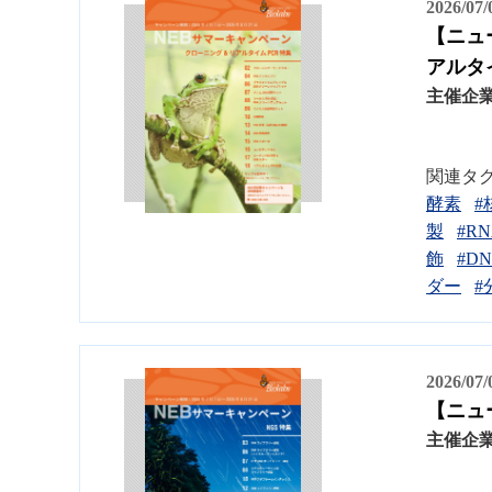
2026/07
【ニュ
アルタ
主催企
関連タ
酵素
#
製
#R
飾
#D
ダー
#
2026/07
【ニュ
主催企