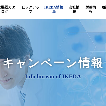
究機器カタ
ピックアッ
IKEDA情報
会社情
財務情
採
ログ
プ
局
報
報
キャンペーン情報