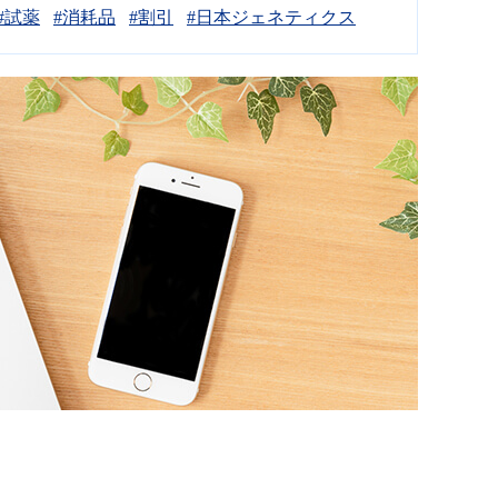
#試薬
#消耗品
#割引
#日本ジェネティクス