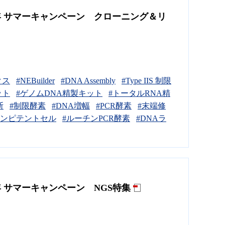
6年 サマーキャンペーン クローニング＆リ
クス
#NEBuilder
#DNA Assembly
#Type IIS 制限
ット
#ゲノムDNA精製キット
#トータルRNA精
断
#制限酵素
#DNA増幅
#PCR酵素
#末端修
コンピテントセル
#ルーチンPCR酵素
#DNAラ
年 サマーキャンペーン NGS特集