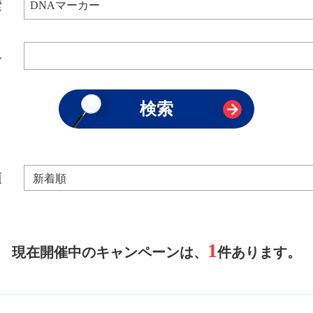
索
み
順
1
現在開催中のキャンペーンは、
件あります。