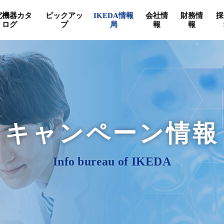
究機器カタ
ピックアッ
IKEDA情報
会社情
財務情
採
ログ
プ
局
報
報
キャンペーン情報