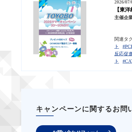
2026/07
【東洋紡
主催企
関連タ
ト
#P
反応促
ト
#CA
キャンペーンに関するお問