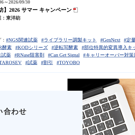
/06～2026/09/30
】2026 サマー キャンペーン
業：
東洋紡
グ：
#NGS関連試薬
#ライブラリー調製キット
#GenNext
#定
CR酵素
#KODシリーズ
#逆転写酵素
#部位特異的変異導入キ
進試薬
#RNase阻害剤
#Can Get Signal
#キャリーオーバー対策
TAROSEV
#試薬
#割引
#TOYOBO
い合わせ