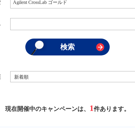
索
み
順
1
現在開催中のキャンペーンは、
件あります。