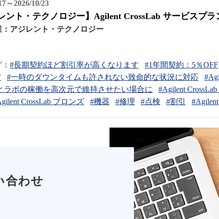
/17～2026/10/23
ント・テクノロジー】Agilent CrossLab サービ
業：
アジレント・テクノロジー
グ：
#長期契約ほど割引率が高くなります
#1年間契約：5％OFF
F
#一時のダウンタイムも許されない致命的な状況に対応
#Ag
とラボの稼働を高次元で維持させたい場合に
#Agilent Cross
Agilent CrossLab ブロンズ
#機器
#修理
#点検
#割引
#Agilent
い合わせ