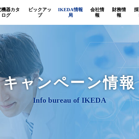
究機器カタ
ピックアッ
IKEDA情報
会社情
財務情
採
ログ
プ
局
報
報
キャンペーン情報