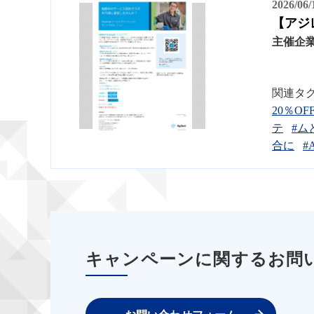
2026/06
【アジレ
主催企
関連タ
20％OF
テ
#ム
合に
#
キャンペーンに関するお問