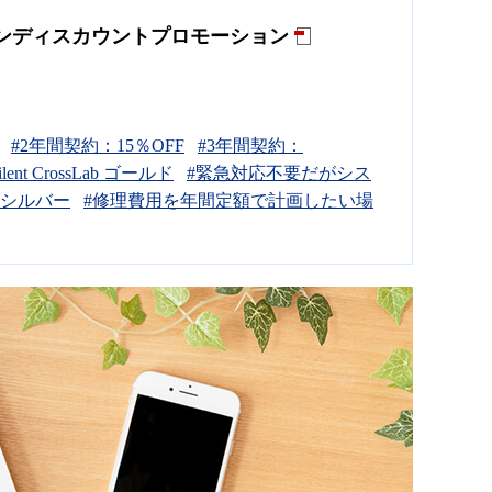
スプランディスカウントプロモーション
#2年間契約：15％OFF
#3年間契約：
ilent CrossLab ゴールド
#緊急対応不要だがシス
Lab シルバー
#修理費用を年間定額で計画したい場