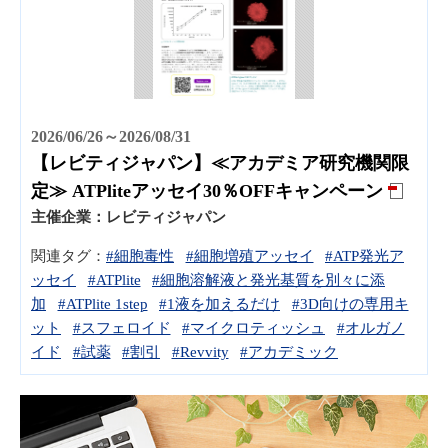
2026/06/26～2026/08/31
【レビティジャパン】≪アカデミア研究機関限
定≫ ATPliteアッセイ30％OFFキャンペーン
主催企業：
レビティジャパン
関連タグ：
#細胞毒性
#細胞増殖アッセイ
#ATP発光ア
ッセイ
#ATPlite
#細胞溶解液と発光基質を別々に添
加
#ATPlite 1step
#1液を加えるだけ
#3D向けの専用キ
ット
#スフェロイド
#マイクロティッシュ
#オルガノ
イド
#試薬
#割引
#Revvity
#アカデミック