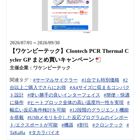
2026/07/01～2026/09/30
【ワケンビーテック】Clontech PCR Thermal C
ycler GP まとめ買いキャンペーン
主催企業：
ワケンビーテック
関連タグ：
#サーマルサイクラー
#1台でも特別価格
#2
台以上ご購入でさらにお得
#A4サイズに収まるコンパク
ト設計
#使い勝手の良いインターフェイス
#簡便・快適
に操作
#ヒートブロック全体の高い温度均一性を実現
#
幅広い反応条件検討を可能
#12段階のグラジエント機能
を搭載
#USBメモリを介した反応プログラムのインポー
ト/エクスポートが可能
#機器
#割引
#クロンテック
#
TaKaRa
#タカラバイオ