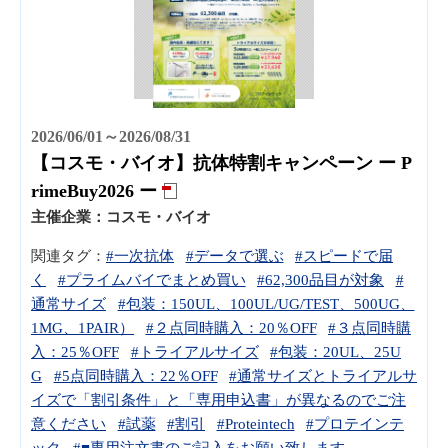
2026/06/01～2026/08/31
【コスモ・バイオ】抗体特割キャンペーン ー P
rimeBuy2026 ー
主催企業：
コスモ・バイオ
関連タグ：
#一次抗体
#データで選ぶ
#スピードで届
く
#プライムバイでまとめ買い
#62,300品目が対象
#
通常サイズ
#包装：150UL、100UL/UG/TEST、500UG、
1MG、1PAIR）
#２点同時購入：20％OFF
#３点同時購
入：25％OFF
#トライアルサイズ
#包装：20UL、25U
G
#5点同時購入：22％OFF
#通常サイズとトライアルサ
イズで「割引条件」と「専用申込書」が異なるのでご注
意ください
#試薬
#割引
#Proteintech
#プロテインテ
ック
#■専用注文書のご記入をお願い致します。