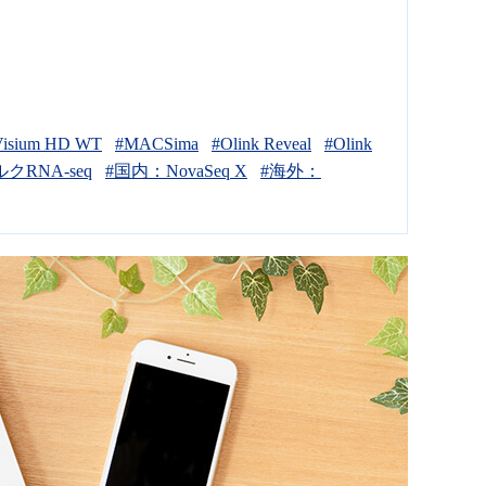
Visium HD WT
#MACSima
#Olink Reveal
#Olink
クRNA-seq
#国内：NovaSeq X
#海外：