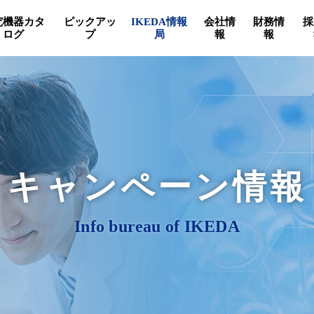
究機器カタ
ピックアッ
IKEDA情報
会社情
財務情
採
ログ
プ
局
報
報
キャンペーン情報