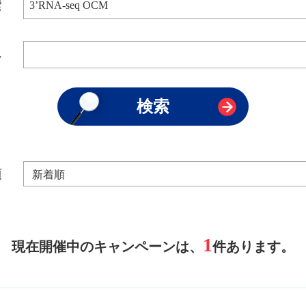
索
み
順
1
現在開催中のキャンペーンは、
件あります。