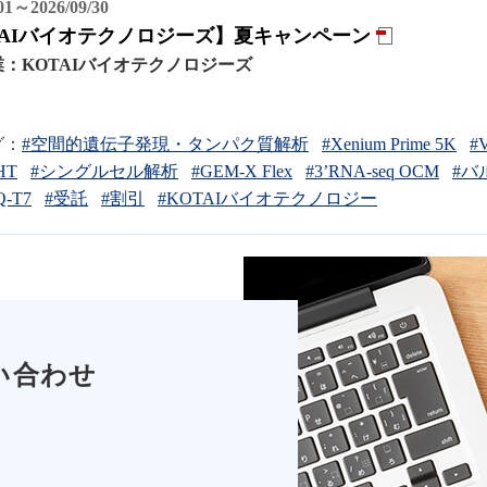
/01～2026/09/30
TAIバイオテクノロジーズ】夏キャンペーン
業：
KOTAIバイオテクノロジーズ
グ：
#空間的遺伝子発現・タンパク質解析
#Xenium Prime 5K
#
 HT
#シングルセル解析
#GEM-X Flex
#3’RNA-seq OCM
#バル
-T7
#受託
#割引
#KOTAIバイオテクノロジー
い合わせ