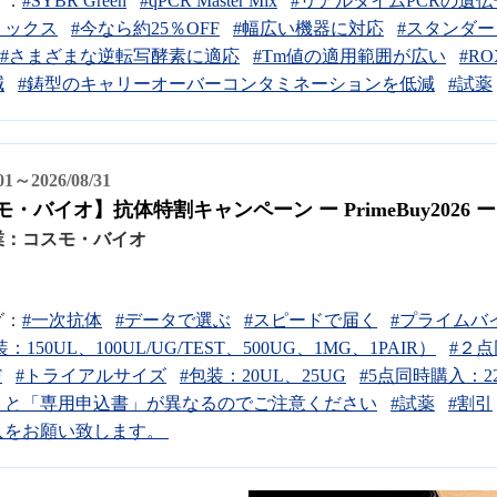
グ：
#SYBR Green
#qPCR Master Mix
#リアルタイムPCRの遺
ミックス
#今なら約25％OFF
#幅広い機器に対応
#スタンダ
#さまざまな逆転写酵素に適応
#Tm値の適用範囲が広い
#R
減
#鋳型のキャリーオーバーコンタミネーションを低減
#試薬
/01～2026/08/31
・バイオ】抗体特割キャンペーン ー PrimeBuy2026 ー
業：
コスモ・バイオ
グ：
#一次抗体
#データで選ぶ
#スピードで届く
#プライムバ
：150UL、100UL/UG/TEST、500UG、1MG、1PAIR）
#２点
F
#トライアルサイズ
#包装：20UL、25UG
#5点同時購入：2
」と「専用申込書」が異なるのでご注意ください
#試薬
#割引
入をお願い致します。