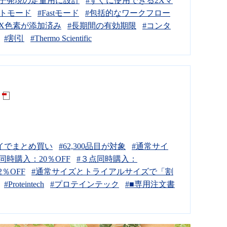
伝子発現の定量用に設計
#すぐに使用できる2Xマ
ートモード
#Fastモード
#包括的なワークフロー
OX色素が添加済み
#長期間の有効期限
#コンタ
#割引
#Thermo Scientific
イでまとめ買い
#62,300品目が対象
#通常サイ
同時購入：20％OFF
#３点同時購入：
2％OFF
#通常サイズとトライアルサイズで「割
#Proteintech
#プロテインテック
#■専用注文書