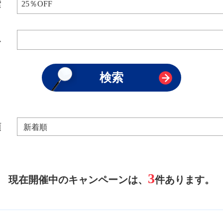
索
み
順
3
現在開催中のキャンペーンは、
件あります。