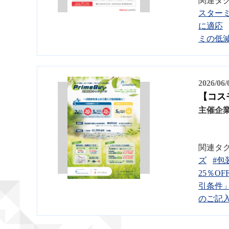
関連タ
スター
に適応
ミの低
2026/06
【コスモ
主催企
関連タ
ズ
#包装
25％OF
引条件
のご記