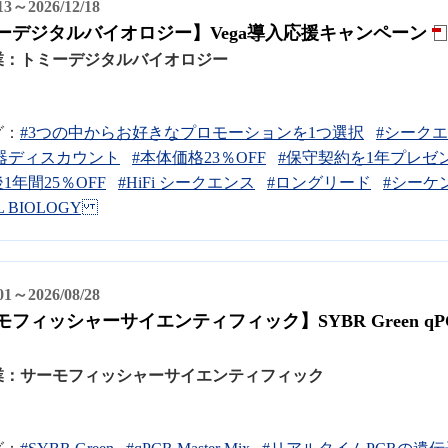
/13～2026/12/18
ーデジタルバイオロジー】Vega導入応援キャンペーン
業：
トミーデジタルバイオロジー
グ：
#3つの中からお好きなプロモーションを1つ選択
#シーク
器ディスカウント
#本体価格23％OFF
#保守契約を1年プレゼ
1年間25％OFF
#HiFi シークエンス
#ロングリード
#シーケ
AL BIOLOGY
/01～2026/08/28
フィッシャーサイエンティフィック】SYBR Green qPCR
業：
サーモフィッシャーサイエンティフィック