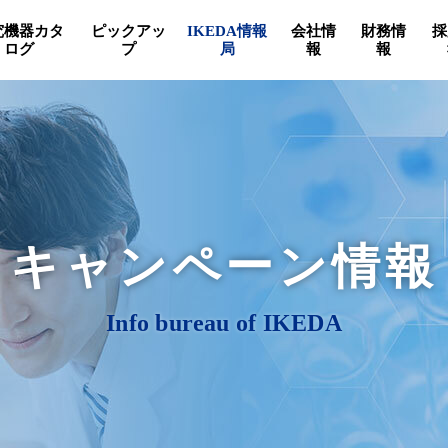
究機器カタ
ピックアッ
IKEDA情報
会社情
財務情
採
ログ
プ
局
報
報
キャンペーン情報