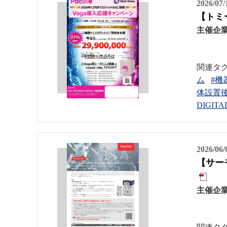
2026/07
【トミ
主催企
関連タ
ム
#機
体設置後
DIGIT
2026/06
【サーモ
主催企