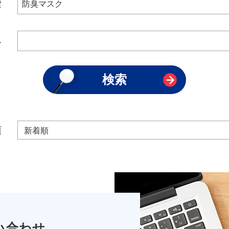
索
み
順
い合わせ