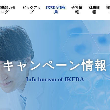
究機器カタ
ピックアッ
IKEDA情報
会社情
財務情
採
ログ
プ
局
報
報
キャンペーン情報