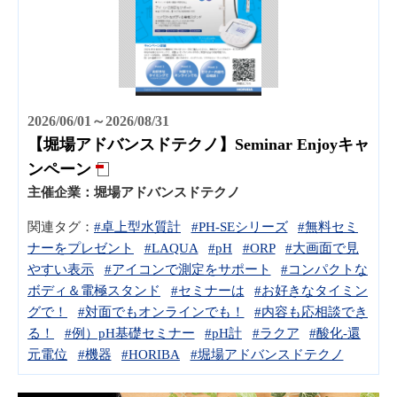
2026/06/01～2026/08/31
【堀場アドバンスドテクノ】Seminar Enjoyキャ
ンペーン
主催企業：
堀場アドバンスドテクノ
関連タグ：
#卓上型水質計
#PH-SEシリーズ
#無料セミ
ナーをプレゼント
#LAQUA
#pH
#ORP
#大画面で見
やすい表示
#アイコンで測定をサポート
#コンパクトな
ボディ＆電極スタンド
#セミナーは
#お好きなタイミン
グで！
#対面でもオンラインでも！
#内容も応相談でき
る！
#例）pH基礎セミナー
#pH計
#ラクア
#酸化-還
元電位
#機器
#HORIBA
#堀場アドバンスドテクノ