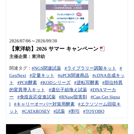
2026/07/06～2026/09/30
【東洋紡】2026 サマー キャンペーン
主催企業：
東洋紡
関連タグ：
#NGS関連試薬
#ライブラリー調製キット
#
GenNext
#定量キット
#qPCR関連商品
#cDNA合成キッ
ト
#PCR酵素
#KODシリーズ
#逆転写酵素
#部位特異
的変異導入キット
#遺伝子組換え試薬
#DNAマーカ
ー
#免疫反応促進試薬
#RNase阻害剤
#Can Get Signa
l
#キャリーオーバー対策用酵素
#エクソソーム回収キ
ット
#CATAROSEV
#試薬
#割引
#TOYOBO