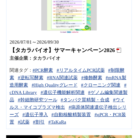
2026/07/01～2026/09/30
【タカラバイオ】サマーキャンペーン2026
主催企業：
タカラバイオ
関連タグ：
#PCR酵素
#リアルタイムPCR試薬
#制限酵
素
#逆転写酵素
#RNA関連試薬
#修飾酵素
#mRNA製
造用酵素
#High Qualityグレード
#クローニング関連
#
cDNA Library
#遺伝子機能解析関連
#ゲノム編集関連製
品
#幹細胞研究ツール
#タンパク質精製・合成
#ウイ
ルス・マイコプラズマ検出
#病原体関連遺伝子検出シリ
ーズ
#遺伝子導入
#自動核酸精製装置
#qPCR・PCR装
置
#試薬
#割引
#TaKaRa