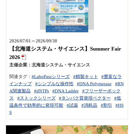
2026/07/01～2026/09/30
【北海道システム・サイエンス】Summer Fair
2026
主催企業：
北海道システム・サイエンス
関連タグ：
#LaboPassシリーズ
#精製キット
#豊富なラ
インナップ
#シンプルな操作性
#DNA Polymerase
#RN
A関連製品
#dNTPs
#DNA Ladder
#フリーザーボック
ス
#ストックシリーズ
#タンパク質発現ベクター
#低
温条件で効率的に発現可能
#試薬
#消耗品
#割引
#HS
S