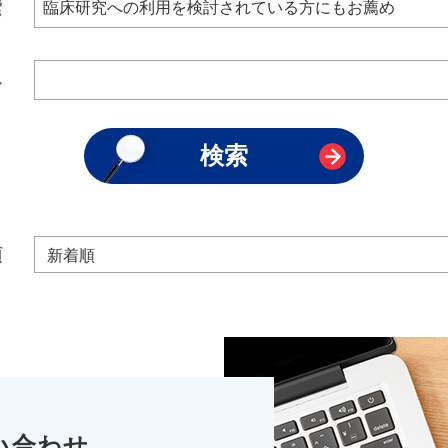
索
み
順
い合わせ