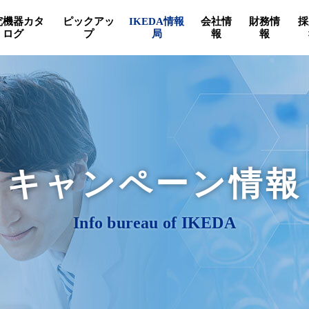
究機器カタ
ピックアッ
IKEDA情報
会社情
財務情
採
ログ
プ
局
報
報
キャンペーン情報